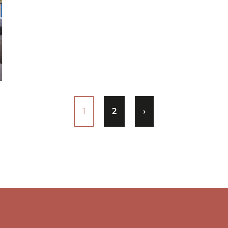
1
2
›