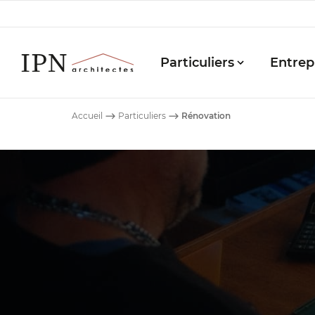
Particuliers
Entrep
IPN
Architectes
Accueil
⟶
Particuliers
⟶
Rénovation
-