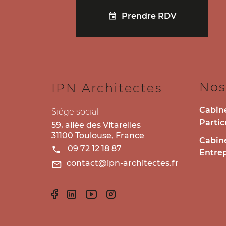
Prendre RDV
Nos
IPN Architectes
Cabine
Siége social
Partic
59, allée des Vitarelles
31100
Toulouse
,
France
Cabine
09 72 12 18 87
Entrep
contact@ipn-architectes.fr