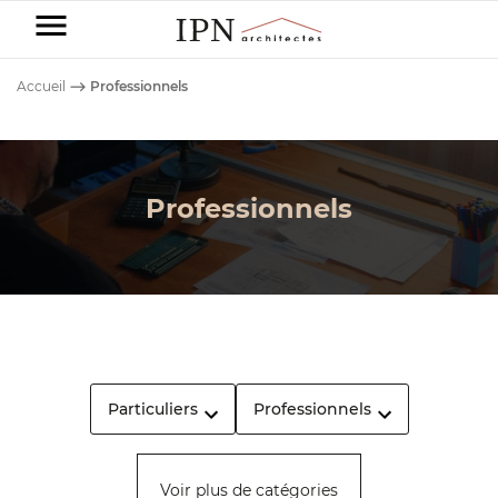
IPN
Architectes
Accueil
⟶
Professionnels
-
Particuliers
Professionnels
Entreprises
NOS
DOMAINES
Nos
DE
réalisations
NOS
COMPÉTENCE
DOMAINES
DE
CONSTRUCTION
Avant/Après
COMPÉTENCE
DE MAISON
Particuliers
Professionnels
COMMERCE
Blog
RÉNOVATION
Voir plus de catégories