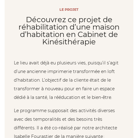
BAR /
LE PROJET
EXTENSION
RESTAURANT
Nos
Découvrez ce projet de
agences
DE MAISON
réhabilitation d’une maison
BUREAUX /
d’habitation en Cabinet de
Kinésithérapie
SURÉLÉVATION
LOCAUX
Prendre
RDV
PROFESSIONNELS
AMÉNAGEMENTS
Le lieu avait déjà eu plusieurs vies, puisqu’il s’agit
EXTÉRIEURS
AUTORISATIONS
d’une ancienne imprimerie transformée en loft
09
72
d’habitation. L’objectif de la cliente était de le
ADMINISTRATIVES
12
18
transformer à nouveau pour en faire un espace
DÉCORATION
87
dédié à la santé, la rééducation et le bien-être.
INTÉRIEUR
HÔTELLERIE
/ MEUBLÉ
Le programme supposait des activités diverses
AUTORISATIONS
avec des temporalités et des besoins très
TOURISME
différents. Il a été co-réalisé par notre architecte
ADMINISTRATIVES
Isabelle Fourastier de la manière suivante :