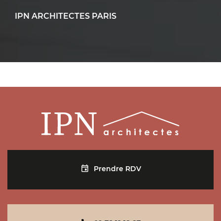
IPN ARCHITECTES PARIS
4 rue de l'Isly - 75008 Paris
09 72 12 18 87
contact@ipn-architectes.fr
Plus d'infos
Prendre RDV
Prendre RDV
IPN ARCHITECTES SAINT-GERMAIN-EN-LAYE
29 rue Pereire - 78100 Saint-Germain-en-Laye
09 72 12 18 87