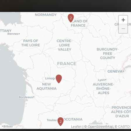
2
+
−
2
Leaflet
| ©
OpenStreetMap
, ©
CARTO