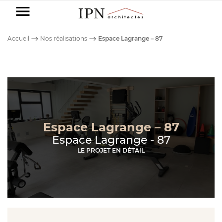
IPN
Architectes
Accueil
⟶
Nos réalisations
⟶
Espace Lagrange – 87
-
Particuliers
Entreprises
NOS
DOMAINES
Espace Lagrange – 87
Nos
DE
Espace Lagrange - 87
réalisations
NOS
COMPÉTENCE
LE PROJET EN DÉTAIL
DOMAINES
DE
CONSTRUCTION
Avant/Après
COMPÉTENCE
DE MAISON
COMMERCE
Blog
RÉNOVATION