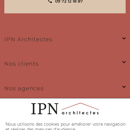
contact@ipn-architectes.fr
09 72 12 18 87
Plus d'infos
IPN Architectes
Prendre RDV
Nos clients
IPN ARCHITECTES TOULOUSE
59 allée des Vitarelles - 31100 Toulouse
Nos agences
09 72 12 18 87
contact@ipn-architectes.fr
Nos expertises
Plus d'infos
Nous utilisons des cookies pour améliorer votre navigation
et réaliser des mesures d'audience.