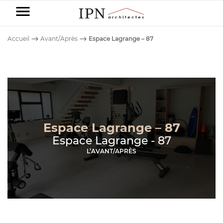
IPN
Architectes
Accueil
⟶
Avant/Après
⟶
Espace Lagrange – 87
-
Particuliers
Entreprises
NOS
DOMAINES
Espace Lagrange – 87
Nos
DE
Espace Lagrange - 87
réalisations
NOS
COMPÉTENCE
L’AVANT/APRÈS
DOMAINES
DE
CONSTRUCTION
Avant/Après
COMPÉTENCE
DE MAISON
COMMERCE
Blog
RÉNOVATION