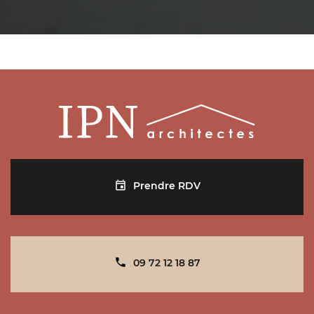
09 72 12 18 87
contact@ipn-architectes.fr
Plus d'infos
Prendre RDV
Prendre RDV
IPN ARCHITECTES SAINT-GERMAIN-EN-LAYE
29 rue Pereire - 78100 Saint-Germain-en-Laye
09 72 12 18 87
contact@ipn-architectes.fr
09 72 12 18 87
Plus d'infos