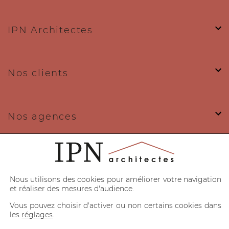
IPN Architectes
Prendre RDV
Nos clients
IPN ARCHITECTES TOULOUSE
59 allée des Vitarelles - 31100 Toulouse
Nos agences
09 72 12 18 87
contact@ipn-architectes.fr
Nos expertises
Plus d'infos
Nous utilisons des cookies pour améliorer votre navigation
et réaliser des mesures d'audience.
Prendre RDV
Vous pouvez choisir d'activer ou non certains cookies dans
les
réglages
.
Politique de confidentialité
Mentions légales
CGU
Cookies