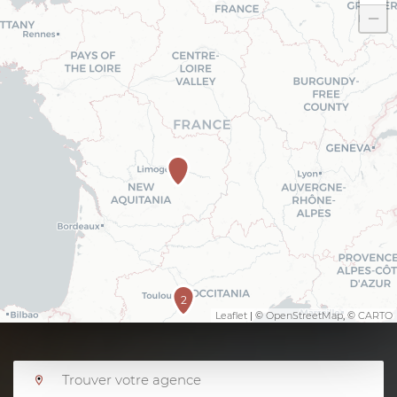
−
2
Leaflet
| ©
OpenStreetMap
, ©
CARTO