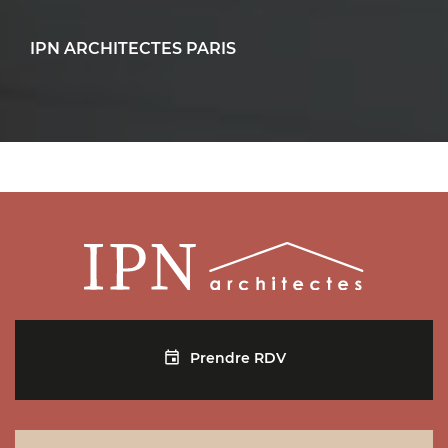
IPN ARCHITECTES PARIS
4 rue de l'Isly - 75008 Paris
09 72 12 18 87
contact@ipn-architectes.fr
Plus d'infos
Prendre RDV
Prendre RDV
IPN ARCHITECTES SAINT-GERMAIN-EN-LAYE
29 rue Pereire - 78100 Saint-Germain-en-Laye
09 72 12 18 87