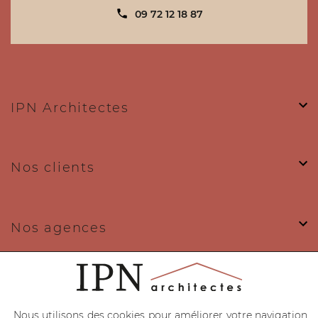
contact@ipn-architectes.fr
09 72 12 18 87
Plus d'infos
IPN Architectes
Prendre RDV
Nos clients
IPN ARCHITECTES TOULOUSE
59 allée des Vitarelles - 31100 Toulouse
Nos agences
09 72 12 18 87
contact@ipn-architectes.fr
Nos expertises
Plus d'infos
Nous utilisons des cookies pour améliorer votre navigation