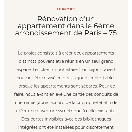
BAR /
LE PROJET
EXTENSION
RESTAURANT
Nos
Rénovation d’un
agences
DE MAISON
appartement dans le 6ème
BUREAUX /
arrondissement de Paris – 75
SURÉLÉVATION
LOCAUX
Prendre
RDV
PROFESSIONNELS
Le projet consistait à créer deux appartements
AMÉNAGEMENTS
distincts pouvant être réunis en un seul grand
EXTÉRIEURS
AUTORISATIONS
espace. Les clients souhaitaient un séjour ouvert
09
72
ADMINISTRATIVES
pouvant être divisé en deux séjours confortables
12
18
DÉCORATION
lorsque les appartements sont séparés. Pour ce
87
faire, nous avons enlevé une partie des conduits de
INTÉRIEUR
HÔTELLERIE
cheminée (après accord de la copropriété) afin de
/ MEUBLÉ
créer une ouverture symétrique à celle existante.
AUTORISATIONS
TOURISME
Des portes invisibles avec des bibliothèques
ADMINISTRATIVES
intégrées ont été installées pour discrètement