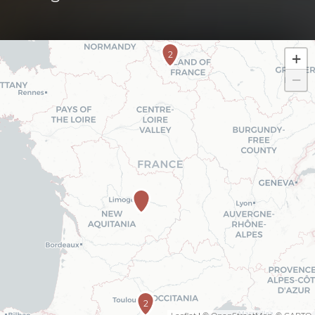
2
+
−
2