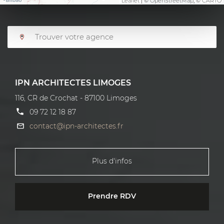
Leaflet
| ©
OpenStreetMap
, ©
CARTO
IPN ARCHITECTES LIMOGES
116, CR de Crochat - 87100 Limoges
09 72 12 18 87
contact@ipn-architectes.fr
Plus d'infos
Prendre RDV