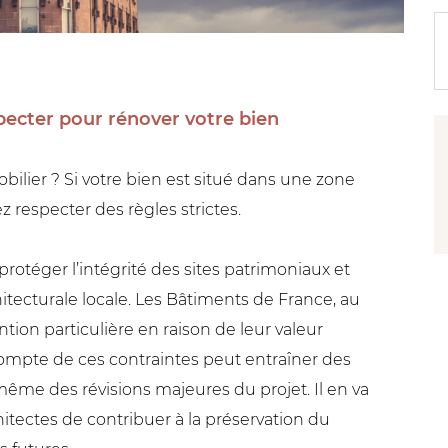
R
s
le
b
specter pour
rénover
votre bien
ilier ? Si votre bien est situé dans une zone
 respecter des règles strictes.
rotéger l’intégrité des sites patrimoniaux et
chitecturale locale. Les Bâtiments de France, au
tion particulière en raison de leur valeur
compte de ces contraintes peut entraîner des
ême des révisions majeures du projet. Il en va
itectes de contribuer à la préservation du