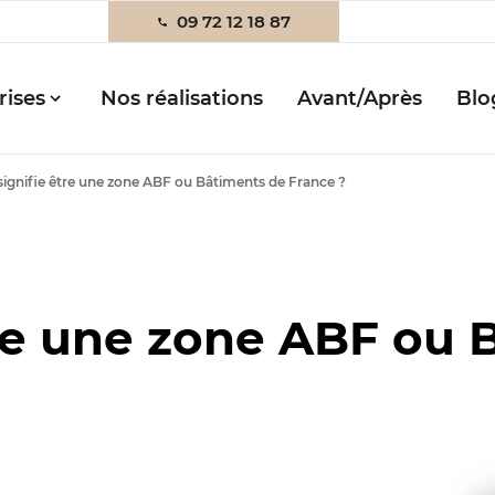
09 72 12 18 87
rises
Nos réalisations
Avant/Après
Blo
signifie être une zone ABF ou Bâtiments de France ?
tre une zone ABF ou 