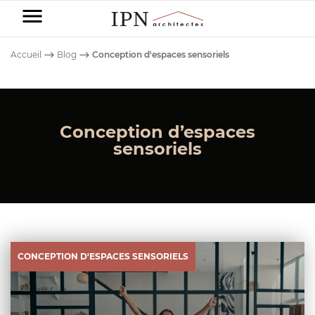
IPN
Architectes
Accueil
⟶
Blog
⟶
Conception d'espaces sensoriels
-
Particuliers
Conception d’espaces
Entreprises
sensoriels
NOS
DOMAINES
Nos
DE
réalisations
NOS
COMPÉTENCE
DOMAINES
DE
CONSTRUCTION
Avant/Après
COMPÉTENCE
DE MAISON
CONCEPTION D'ESPACES SENSORIELS
COMMERCE
Blog
RÉNOVATION