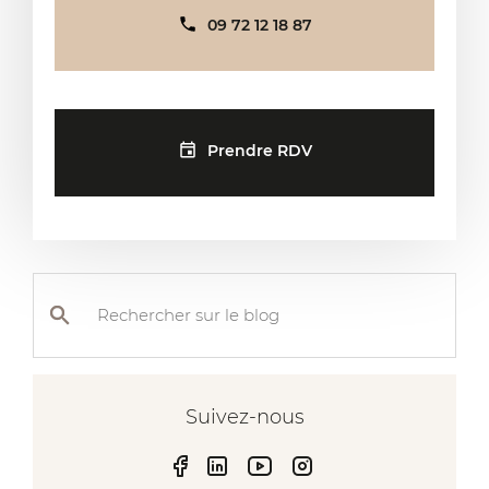
09 72 12 18 87
Prendre RDV
Rechercher
sur
le
blog
Suivez-nous