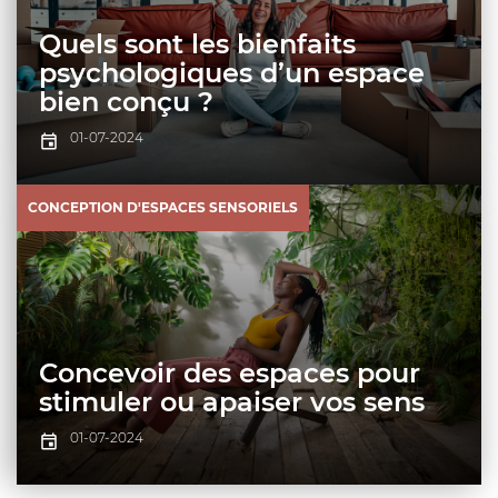
BAR /
Quels sont les bienfaits
EXTENSION
RESTAURANT
Nos
psychologiques d’un espace
agences
DE MAISON
bien conçu ?
BUREAUX /
01-07-2024
SURÉLÉVATION
LOCAUX
Prendre
RDV
PROFESSIONNELS
CONCEPTION D'ESPACES SENSORIELS
AMÉNAGEMENTS
EXTÉRIEURS
AUTORISATIONS
09
72
ADMINISTRATIVES
12
18
DÉCORATION
87
INTÉRIEUR
HÔTELLERIE
Concevoir des espaces pour
stimuler ou apaiser vos sens
/ MEUBLÉ
AUTORISATIONS
TOURISME
01-07-2024
ADMINISTRATIVES