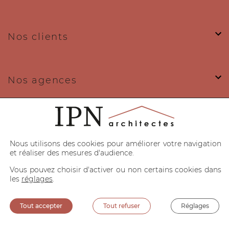
Nos clients
Nos agences
Nos expertises
Nous utilisons des cookies pour améliorer votre navigation
et réaliser des mesures d'audience.
Vous pouvez choisir d'activer ou non certains cookies dans
les
réglages
.
Politique de confidentialité
Mentions légales
CGU
Cookies
Tout accepter
Tout refuser
Réglages
Prendre RDV
09 72 12 18 87
Site web réalisé par
Punchify.Me
&
Myx : UX/UI designer