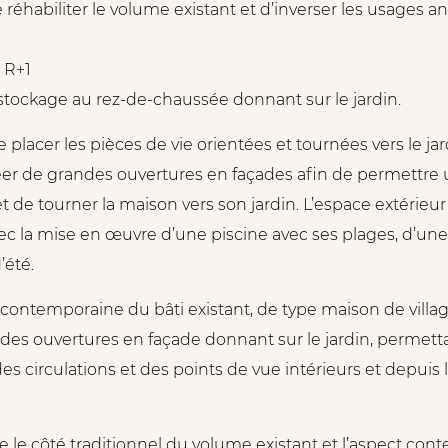
e réhabiliter le volume existant et d’inverser les usages 
u R+1
 stockage au rez-de-chaussée donnant sur le jardin.
de placer les pièces de vie orientées et tournées vers le ja
éer de grandes ouvertures en façades afin de permettre 
 de tourner la maison vers son jardin. L’espace extérieu
 la mise en œuvre d’une piscine avec ses plages, d’une 
’été.
n contemporaine du bâti existant, de type maison de villa
des ouvertures en façade donnant sur le jardin, permetta
es circulations et des points de vue intérieurs et depuis 
e le côté traditionnel du volume existant et l’aspect co