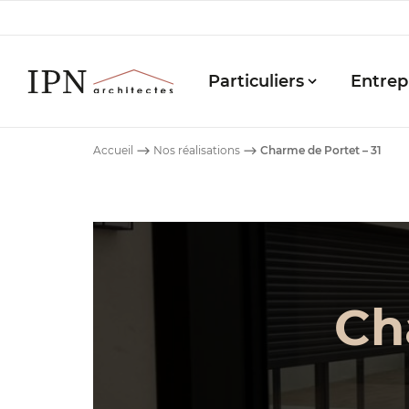
Particuliers
Entrep
IPN
Architectes
Accueil
⟶
Nos réalisations
⟶
Charme de Portet – 31
-
Ch