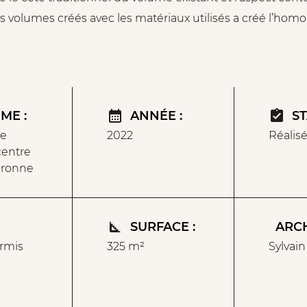
s volumes créés avec les matériaux utilisés a créé l’hom
ME :
ANNÉE :
ST
ne
2022
Réalis
centre
aronne
SURFACE :
ARCH
rmis
325 m²
Sylvain