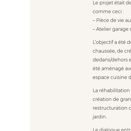
Le projet était d
comme ceci :
– Pièce de vie a
– Atelier garage
L’objectif a été 
chaussée, de cr
dedans/dehors et
été aménagé avec
espace cuisine d
La réhabilitatio
création de gran
restructuration d
jardin.
Le dialogue entr