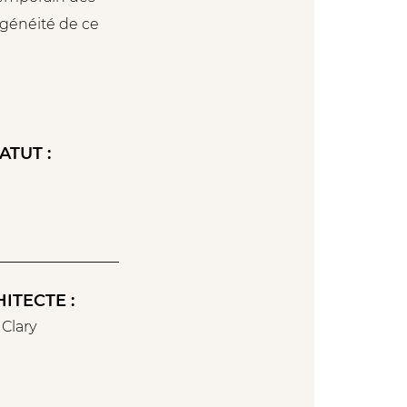
ogénéité de ce
ATUT :
é
ITECTE :
 Clary