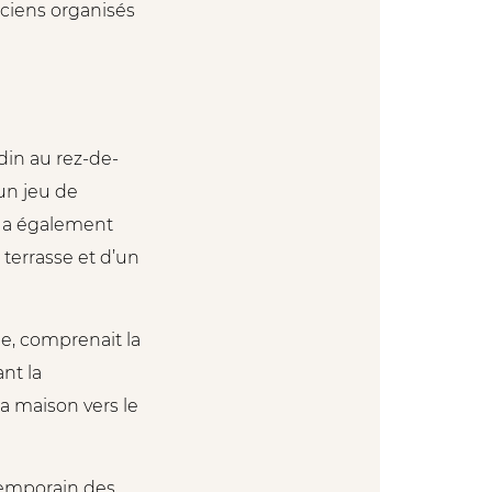
anciens organisés
rdin au rez-de-
un jeu de
r a également
terrasse et d’un
ge, comprenait la
nt la
la maison vers le
ntemporain des