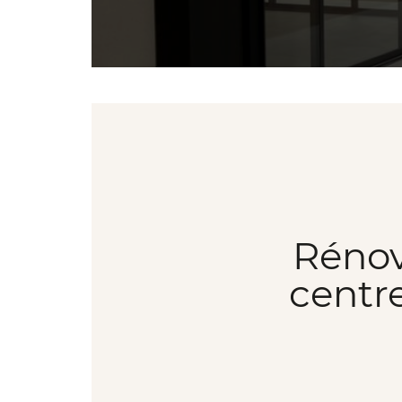
Rénov
centr