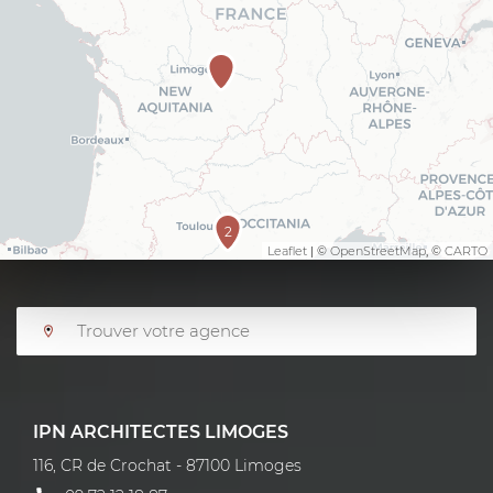
2
Leaflet
| ©
OpenStreetMap
, ©
CARTO
IPN ARCHITECTES LIMOGES
116, CR de Crochat - 87100 Limoges