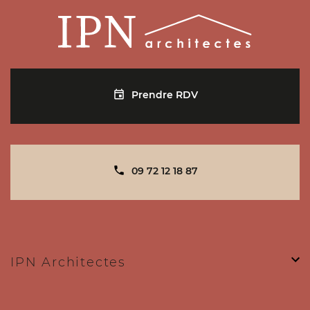
Prendre RDV
Prendre RDV
IPN ARCHITECTES SAINT-GERMAIN-EN-LAYE
29 rue Pereire - 78100 Saint-Germain-en-Laye
09 72 12 18 87
contact@ipn-architectes.fr
09 72 12 18 87
Plus d'infos
IPN Architectes
Prendre RDV