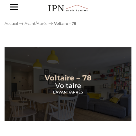
IPN
Architectes
Accueil
⟶
Avant/Après
⟶
Voltaire – 78
-
Particuliers
Entreprises
NOS
DOMAINES
Voltaire – 78
Nos
DE
Voltaire
réalisations
NOS
COMPÉTENCE
L’AVANT/APRÈS
DOMAINES
DE
CONSTRUCTION
Avant/Après
COMPÉTENCE
DE MAISON
COMMERCE
Blog
RÉNOVATION